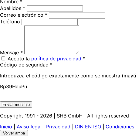
Nombre *
Apellidos *
Correo electrónico *
Teléfono
Mensaje *
Acepto la
política de privacidad
*
Código de seguridad *
Introduzca el código exactamente como se muestra (mayús
Bp39HauPu
Enviar mensaje
Copyright 1991 - 2026 | SHB GmbH | All rights reserved
Inicio
|
Aviso legal
|
Privacidad
|
DIN EN ISO
|
Condiciones
Volver arriba