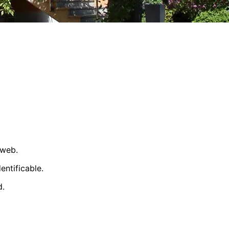
 web.
entificable.
d.