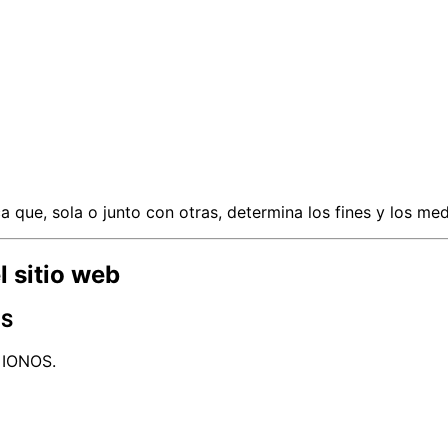
ica que, sola o junto con otras, determina los fines y los m
l sitio web
OS
n IONOS.